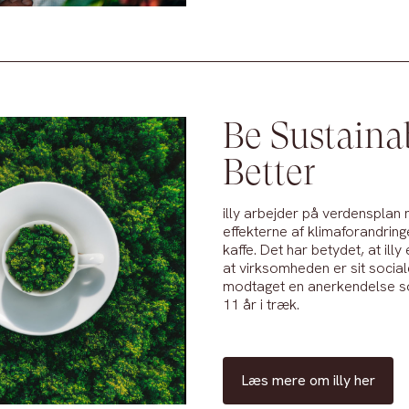
Be Sustaina
Better
illy arbejder på verdensplan 
effekterne af klimaforandring
kaffe. Det har betydet, at ill
at virksomheden er sit socia
modtaget en anerkendelse so
11 år i træk
.
Læs mere om illy her