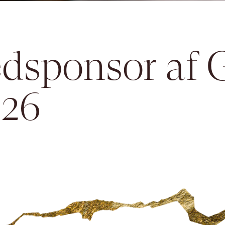
vedsponsor af 
026