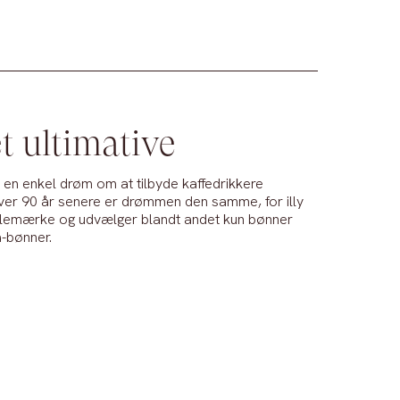
t ultimative
d en enkel drøm om at tilbyde kaffedrikkere
 over 90 år senere er drømmen den samme, for
illy
pejlemærke og udvælger blandt andet kun bønner
a-bønner.